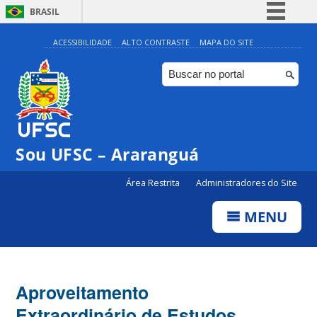
BRASIL
Simplifique!
ACESSIBILIDADE
ALTO CONTRASTE
MAPA DO SITE
Comunica BR
Participe
Acesso à informação
Legislação
Sou UFSC – Araranguá
Canais
Área Restrita
Administradores do Site
MENU
Aproveitamento
Extraordinário de Estudos