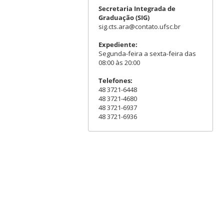
Secretaria Integrada de
Graduação (SIG)
sig.cts.ara@contato.ufsc.br
Expediente:
Segunda-feira a sexta-feira das
08:00 às 20:00
Telefones:
48 3721-6448
48 3721-4680
48 3721-6937
48 3721-6936