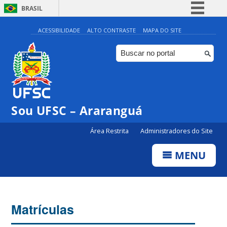
BRASIL
Simplifique!
ACESSIBILIDADE
ALTO CONTRASTE
MAPA DO SITE
Comunica BR
Participe
Acesso à informação
Legislação
Sou UFSC – Araranguá
Canais
Área Restrita
Administradores do Site
MENU
Matrículas