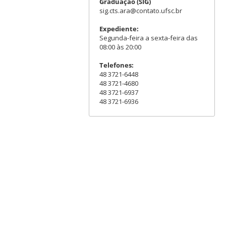
Graduação (SIG)
sig.cts.ara@contato.ufsc.br
Expediente:
Segunda-feira a sexta-feira das
08:00 às 20:00
Telefones:
48 3721-6448
48 3721-4680
48 3721-6937
48 3721-6936