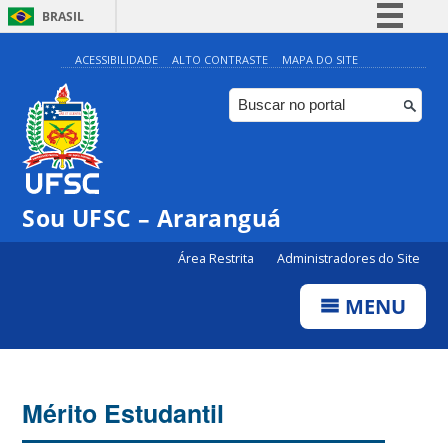
BRASIL
Simplifique!
ACESSIBILIDADE
ALTO CONTRASTE
MAPA DO SITE
Comunica BR
Participe
Acesso à informação
Legislação
Sou UFSC – Araranguá
Canais
Área Restrita
Administradores do Site
MENU
Mérito Estudantil