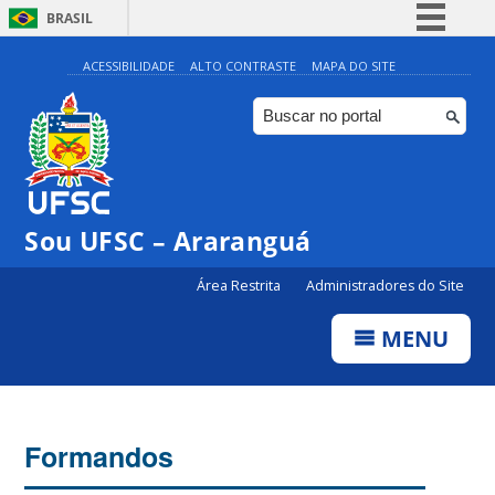
BRASIL
Simplifique!
ACESSIBILIDADE
ALTO CONTRASTE
MAPA DO SITE
Comunica BR
Participe
Acesso à informação
Legislação
Sou UFSC – Araranguá
Canais
Área Restrita
Administradores do Site
MENU
Formandos