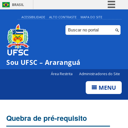
BRASIL
Simplifique!
ACESSIBILIDADE
ALTO CONTRASTE
MAPA DO SITE
Comunica BR
Participe
Acesso à informação
Legislação
Sou UFSC – Araranguá
Canais
Área Restrita
Administradores do Site
MENU
Quebra de pré-requisito